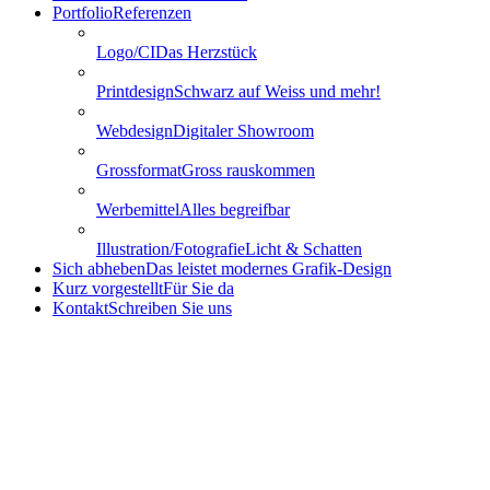
Portfolio
Referenzen
Logo/CI
Das Herzstück
Printdesign
Schwarz auf Weiss und mehr!
Webdesign
Digitaler Showroom
Grossformat
Gross rauskommen
Werbemittel
Alles begreifbar
Illustration/Fotografie
Licht & Schatten
Sich abheben
Das leistet modernes Grafik-Design
Kurz vorgestellt
Für Sie da
Kontakt
Schreiben Sie uns